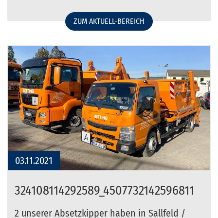
ZUM AKTUELL-BEREICH
03.11.2021
324108114292589_4507732142596811
2 unserer Absetzkipper haben in Sallfeld /