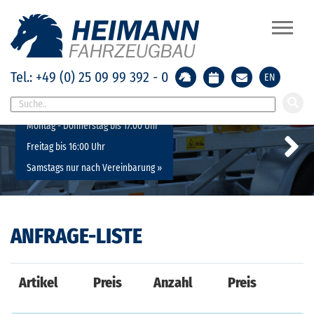
Tel.: +49 (0) 25 09 99 392 - 0
EN
Geänderte Öffnungszeiten:
Montag - Donnerstag bis 17:00 Uhr
Freitag bis 16:00 Uhr
Samstags nur nach Vereinbarung »
Previous
Next
ANFRAGE-LISTE
Artikel
Preis
Anzahl
Preis