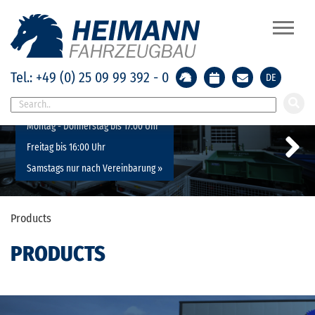
Tel.: +49 (0) 25 09 99 392 - 0
DE
Geänderte Öffnungszeiten:
Montag - Donnerstag bis 17:00 Uhr
Freitag bis 16:00 Uhr
Samstags nur nach Vereinbarung »
Previous
Next
Products
PRODUCTS